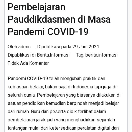
Pembelajaran
Pauddikdasmen di Masa
Pandemi COVID-19
Oleh
admin
Dipublikasi pada
29 Juni 2021
Dipublikasi di
Berita
,
Informasi
Tag:
berita
,
informasi
pada
Tidak Ada Komentar
Buku
Pandemi COVID-19 telah mengubah praktik dan
Panduan
kebiasaan belajar, bukan saja di Indonesia tapi juga di
Penyelenggaraan
seluruh dunia. Pembelajaran yang biasanya dilakukan di
Pembelajaran
satuan pendidikan kemudian berpindah menjadi belajar
Pauddikdasmen
dari rumah. Guru dan peserta didik terlibat dalam
di
pembelajaran jarak jauh yang menghadirkan sejumlah
Masa
tantangan mulai dari ketersediaan peralatan digital dan
Pandemi