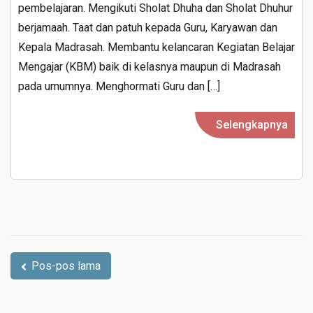
pembelajaran. Mengikuti Sholat Dhuha dan Sholat Dhuhur
DIDIK
berjamaah. Taat dan patuh kepada Guru, Karyawan dan
MTsN
Kepala Madrasah. Membantu kelancaran Kegiatan Belajar
9
Mengajar (KBM) baik di kelasnya maupun di Madrasah
MAGETAN
pada umumnya. Menghormati Guru dan […]
Selengkapnya
Navigasi
Pos-pos lama
pos