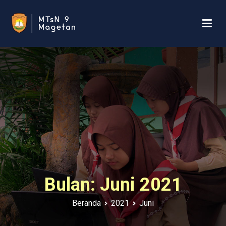
Loncat
ke
konten
MTsN 9 MAGETAN
Official Website MTsN 9 Magetan Desa Tanjung Kecamatan
Bendo Kabupaten Magetan Jawa Timur ID 63384
Bulan:
Juni 2021
Beranda
2021
Juni