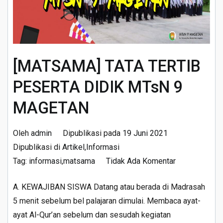
[MATSAMA] TATA TERTIB
PESERTA DIDIK MTsN 9
MAGETAN
Oleh
admin
Dipublikasi pada
19 Juni 2021
Dipublikasi di
Artikel
,
Informasi
pada
Tag:
informasi
,
matsama
Tidak Ada Komentar
[MATSAMA]
A. KEWAJIBAN SISWA Datang atau berada di Madrasah
TATA
5 menit sebelum bel palajaran dimulai. Membaca ayat-
TERTIB
ayat Al-Qur’an sebelum dan sesudah kegiatan
PESERTA