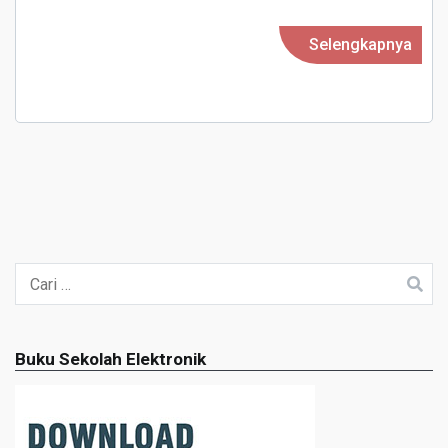
Tahun
Selengkapnya
Pelajar
2020/2
Cari
untuk:
Buku Sekolah Elektronik