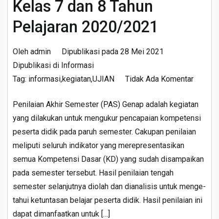
Kelas 7 dan 8 Tahun
Pelajaran 2020/2021
Oleh
admin
Dipublikasi pada
28 Mei 2021
Dipublikasi di
Informasi
pada
Tag:
informasi
,
kegiatan
,
UJIAN
Tidak Ada Komentar
Jadwal
Penilaian Akhir Semester (PAS) Genap adalah kegiatan
Penilai
yang dilakukan untuk meng­ukur pencapaian kompetensi
Akhir
peserta didik pada paruh semester. Cakupan penilaian
Semest
meliputi seluruh indikator yang merepresentasikan
(PAS)
semua Kompetensi Dasar (KD) yang sudah disampaikan
Genap
pada semester tersebut. Hasil penilaian tengah
Kelas
semester selanjutnya diolah dan dianalisis untuk menge­
7
tahui ketuntasan belajar peserta didik. Hasil penilaian ini
dan
dapat dimanfaatkan untuk […]
8