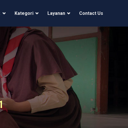
k
Kategori
Layanan
Contact Us
a Timur ID 63384
1