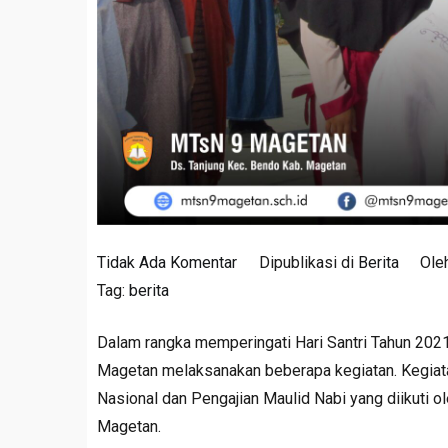
pada
Tidak Ada Komentar
Dipublikasi di
Berita
Ole
Peringatan
Tag:
berita
Hari
Dalam rangka memperingati Hari Santri Tahun 2
Santri
Magetan melaksanakan beberapa kegiatan. Kegiatan
dan
Nasional dan Pengajian Maulid Nabi yang diikuti 
Maulid
Magetan.
Nabi