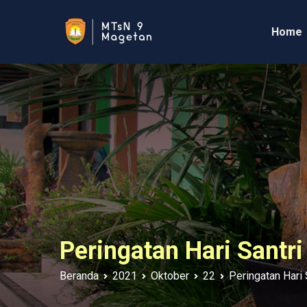
Loncat
ke
Home
MTsN 9 MAGE
Official Website MTsN 
konten
Peringatan Hari Santr
Beranda
2021
Oktober
22
Peringatan Hari